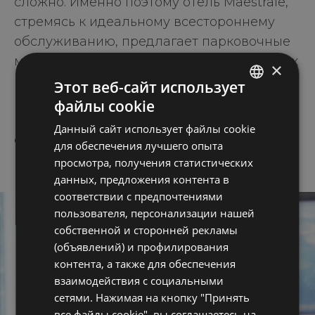
сложно. Именно поэтому отель Maestrale,
стремясь к идеальному всестороннему
обслуживанию, предлагает парковочные
места под открытым небом в окрестностях
×
и на
подземной парковке
, построенной
Этот веб-сайт использует
всего в
нескольких метрах от моря
, под
файлы cookie
ITALIAN
набережной Lungomare, в двух шагах от
Данный сайт использует файлы cookie
ENGLISH
отелей группы.
для обеспечения лучшего опыта
GERMAN
просмотра, получения статистических
данных, предложения контента в
FRENCH
соответствии с предпочтениями
RUSSIAN
пользователя, персонализации нашей
собственной и сторонней рекламы
(объявлений) и профилирования
контента, а также для обеспечения
взаимодействия с социальными
сетями. Нажимая на кнопку "Принять
все файлы cookie", вы соглашаетесь на