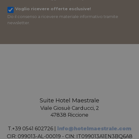
Voglio ricevere offerte esclusive!
Do il consenso a ricevere materiale informativo tramite
newsletter.
Suite Hotel Maestrale
Viale Giosuè Carducci, 2
47838 Riccione
T.
+39 0541 602726
|
info@hotelmaestrale.com
CIR:
099013-AL-00019 - CIN: IT099013A1EN3BQ6A8