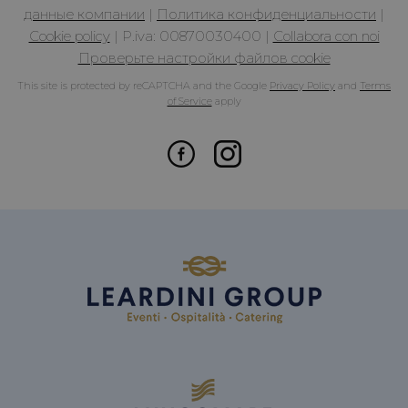
данные компании
|
Политика конфиденциальности
|
Cookie policy
|
P.iva: 00870030400
|
Collabora con noi
Проверьте настройки файлов cookie
This site is protected by reCAPTCHA and the Google
Privacy Policy
and
Terms
of Service
apply