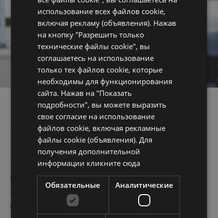
использование всех файлов cookie,
включая рекламу (объявления). Нажав
на кнопку "Разрешить только
технические файлы cookie", вы
соглашаетесь на использование
только тех файлов cookie, которые
необходимы для функционирования
сайта. Нажав на "Показать
подробности", вы можете выразить
свое согласие на использование
Driwe: Зарядная колонка для
файлов cookie, включая рекламные
зарядки вашего
файлы cookie (объявления). Для
электромобиля
получения дополнительной
информации
кликните сюда
Мы рады повысить уровень обслуживания
Обязательные
Аналитические
наших клиентов с помощью услуги
автозарядки Driwe; Зарядная колонка