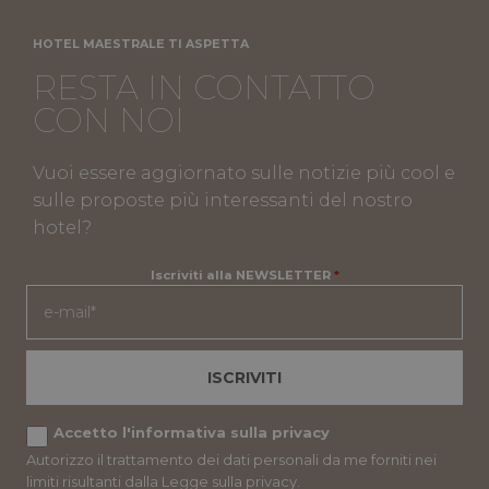
HOTEL MAESTRALE TI ASPETTA
RESTA IN CONTATTO
CON NOI
Vuoi essere aggiornato sulle notizie più cool e
sulle proposte più interessanti del nostro
hotel?
Iscriviti alla NEWSLETTER
*
ISCRIVITI
Accetto l'informativa sulla privacy
Autorizzo il trattamento dei dati personali da me forniti nei
limiti risultanti dalla Legge sulla privacy.