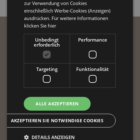
Lesen Sie alle Bewertungen
zur Verwendung von Cookies
einschließlich Werbe-Cookies (Anzeigen)
ausdrücken. Für weitere Informationen
klicken Sie hier
HOTEL MAESTRALE TI ASPETTA
Unbedingt
Performance
erforderlich
RESTA IN CONTATTO
CON NOI
Targeting
Funktionalität
Vuoi essere aggiornato sulle notizie più cool e
sulle proposte più interessanti del nostro
hotel?
ALLE AKZEPTIEREN
Iscriviti alla NEWSLETTER
*
AKZEPTIEREN SIE NOTWENDIGE COOKIES
ISCRIVITI
DETAILS ANZEIGEN