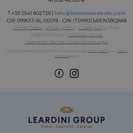
47838 Riccione
T.
+39 0541 602726
|
info@hotelmaestrale.com
CIR:
099013-AL-00019 - CIN: IT099013A1EN3BQ6A8
Firmen Daten
|
Privacy policy
|
Cookie policy
|
P.iva:
00870030400
|
Collabora con noi
Überprüfen Sie Ihre Cookie-Einstellungen
This site is protected by reCAPTCHA and the Google
Privacy Policy
and
Terms
of Service
apply
_GRECAPTCHA
5 Monate 4
Google LLC
Wochen
www.google.com
_dc_gtm_UA-
.hotelmaestrale.com
56 Sekunden
12303771-3