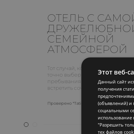
ОТЕЛЬ С САМО
ДРУЖЕЛЮБНО
СЕМЕЙНОЙ
АТМОСФЕРОЙ
Тот случай, когда не возникает 
Этот веб-с
точно выберем этот отель для н
пребывания в Риччоне. Редко г
Данный сайт ис
встретить сочетание всего само
получения стати
предпочтениями
(объявлений) и
Проверено
"Tatiana Vl."
на Август 2022
социальными сет
использование в
"Разрешить толь
тех файлов coo