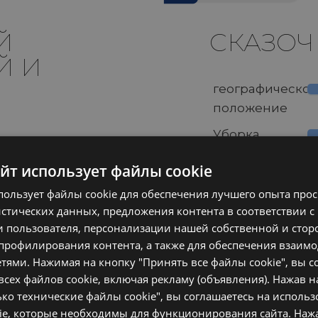
Й
«ПРИЯТНЫЙ И
СКАЗО
Й И
КОМФОРТНЫЙ
географическое
положение
Уютно расположенный отель на т
рядом с пляжем и центром Ричч
Уборка
Дружелюбный персонал, разноо
на любой вкус. Приятный интер
Сервисы
сомнений: мы
айт использует файлы cookie
ашего будущего
Цена
де можно
пользует файлы cookie для обеспечения лучшего опыта прос
Проверено
"Francecsca C."
на 6 luglio 2018
качества
го важ�
стических данных, предложения контента в соответствии с
 пользователя, персонализации нашей собственной и сто
Kомфорт
 профилирования контента, а также для обеспечения взаимо
ями. Нажимая на кнопку "Принять все файлы cookie", вы с
сех файлов cookie, включая рекламу (объявления). Нажав н
ко технические файлы cookie", вы соглашаетесь на исполь
kie, которые необходимы для функционирования сайта. Нажа