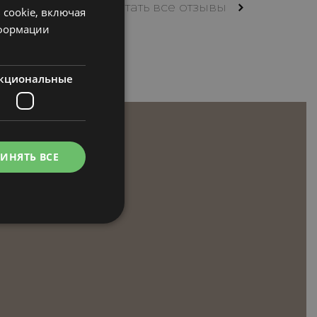
читать все отзывы
 cookie, включая
нформации
кциональные
ИНЯТЬ ВСЕ
тему и управление
ie.