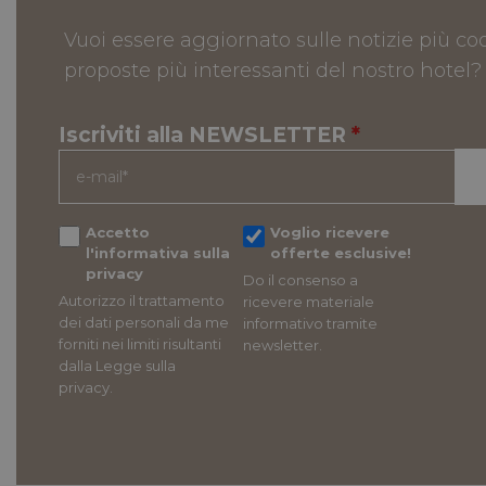
Vuoi essere aggiornato sulle notizie più coo
PHPSESSID
proposte più interessanti del nostro hotel?
Iscriviti alla NEWSLETTER
*
_GRECAPTCHA
_dc_gtm_UA-
Accetto
Voglio ricevere
12303771-3
l'informativa sulla
offerte esclusive!
privacy
Do il consenso a
Autorizzo il trattamento
ricevere materiale
dei dati personali da me
informativo tramite
forniti nei limiti risultanti
newsletter.
CookieScriptConse
dalla Legge sulla
privacy.
Название