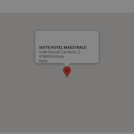
SUITE HOTEL MAESTRALE
Viale Giosuè Carducci, 2
47838 Riccione
Italia