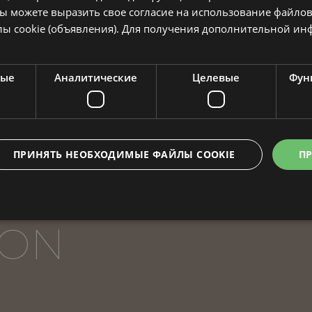
ы можете выразить свое согласие на использование файлов
ы cookie (объявления). Для получения дополнительной и
ные
Аналитические
Целевые
Фун
ПРИНЯТЬ НЕОБХОДИМЫЕ ФАЙЛЫ COOKIE
ПР
CON
Обязательные
Аналитические
Целевые
Функциональные
 cookie позволяют выполнять основные функции веб-сайта, такие как вход в сис
еб-сайт не может использоваться должным образом без обязательных файлов cook
Срок
Провайдер / Домен
Описание