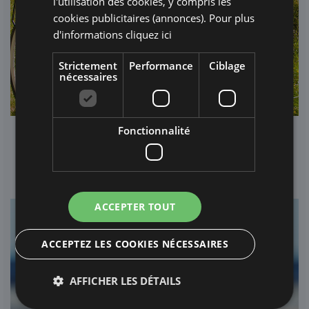
l'utilisation des cookies, y compris les
cookies publicitaires (annonces). Pour plus
d'informations
cliquez ici
Strictement
Performance
Ciblage
nécessaires
Fonctionnalité
NOUS AIMONS VOTRE AMI À 4 PATTES
Nous aimons votre ami à 4 pattes
ACCEPTER TOUT
ACCEPTEZ LES COOKIES NÉCESSAIRES
AFFICHER LES DÉTAILS