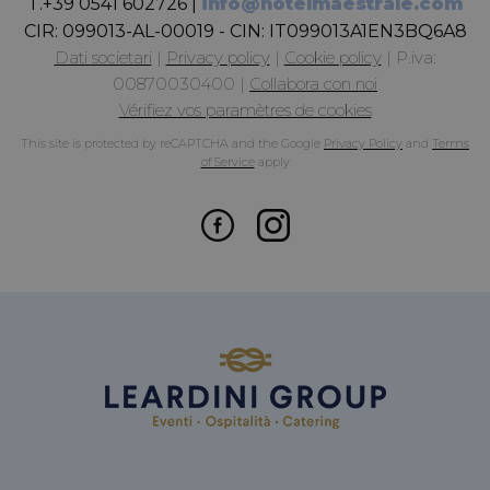
T.
+39 0541 602726
|
info@hotelmaestrale.com
CIR:
099013-AL-00019 - CIN: IT099013A1EN3BQ6A8
Dati societari
|
Privacy policy
|
Cookie policy
|
P.iva:
00870030400
|
Collabora con noi
Vérifiez vos paramètres de cookies
This site is protected by reCAPTCHA and the Google
Privacy Policy
and
Terms
of Service
apply