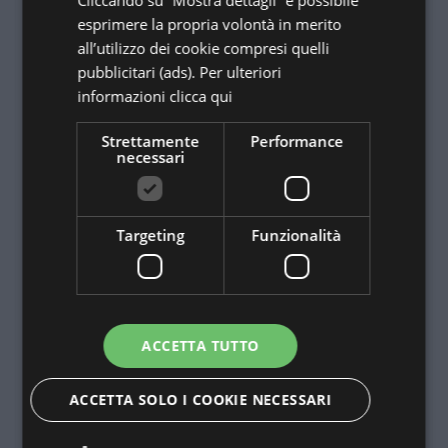
Cliccando su “Mostra dettagli” è possibile
esprimere la propria volontà in merito
RICCIONE TI ASPETTA!
all’utilizzo dei cookie compresi quelli
pubblicitari (ads). Per ulteriori
informazioni
clicca qui
Accetto l'informativa sulla privacy
Privacy policy*
Strettamente
Performance
Dichiaro di accettare i Termini di
Autorizzo il trattamento dei dati personali da me
necessari
Servizio e la Privacy Policy
forniti nei limiti risultanti dalla Legge sulla privacy.
INVIA
Voglio ricevere offerte esclusive!
Targeting
Funzionalità
Do il consenso a ricevere materiale informativo
tramite newsletter.
INVIA RICHIESTA
ACCETTA TUTTO
ACCETTA SOLO I COOKIE NECESSARI