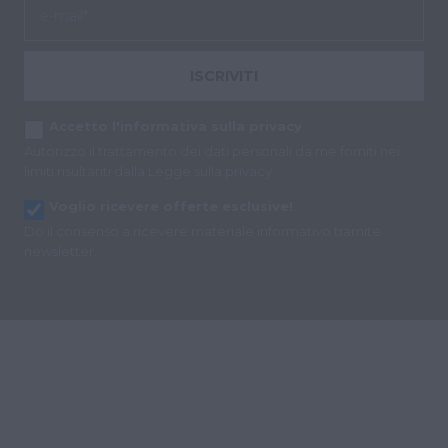
2 giorni
da
Co
Sc
ri
pr
ISCRIVITI
co
co
vi
ne
Accetto l'informativa sulla privacy
il
Autorizzo il trattamento dei dati personali da me forniti nei
co
Co
limiti risultanti dalla Legge sulla privacy.
Sc
fu
Voglio ricevere offerte esclusive!
co
Do il consenso a ricevere materiale informativo tramite
newsletter.
Nome
Provider / Dominio
Scadenza
Descrizione
Nome
Provider / Dominio
Scadenza
Descriz
epuModal
.hotelmaestrale.com
1
Nome
Provider / Dominio
Scadenza
Descrizione
settimana
_ga
1 anno 1
Questo
Google LLC
mese
di cooki
.hotelmaestrale.com
hcc_uid
www.hotelmaestrale.com
1 mese 4
Questo cook
associat
settimane
viene utilizz
Google
per identific
Univers
visitatori un
Analytic
monitorare 
un
loro interaz