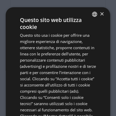
×
Questo sito web utilizza
EMAIL
*
cookie
ITALIAN
Questo sito usa i cookie per offrire una
ENGLISH
migliore esperienza di navigazione,
TELEFONO
GERMAN
ottenere statistiche, proporre contenuti in
linea con le preferenze dell’utente, per
FRENCH
personalizzare contenuti pubblicitari
RUSSIAN
(advertising) e profilazione nostri e di terze
TRATTAMENTO
parti e per consentire l’interazione con i
×
social. Cliccando su “Accetta tutti i cookie”
si acconsente all’utilizzo di tutti i cookie
Segui i nostri
compresi quelli pubblicitari (ads).
MESSAGGIO
SPECIAL
Cliccando su “Consenti solo i cookie
tecnici” saranno utilizzati solo i cookie
DAYS
necessari al funzionamento del sito web.