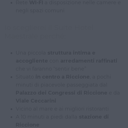
Rete
WI-FI
a disposizione nelle camere e
negli spazi comuni
Io sceglierei il Suite Hotel
Maestrale perché:
Una piccola
struttura intima e
accogliente
con
arredamenti raffinati
che vi faranno “sentir bene”
Situato
in centro a Riccione
, a pochi
minuti di piacevole passeggiata dal
Palazzo dei Congressi di Riccione
e da
Viale Ceccarini
Vicino al mare e ai migliori ristoranti
A 10 minuti a piedi dalla
stazione di
Riccione