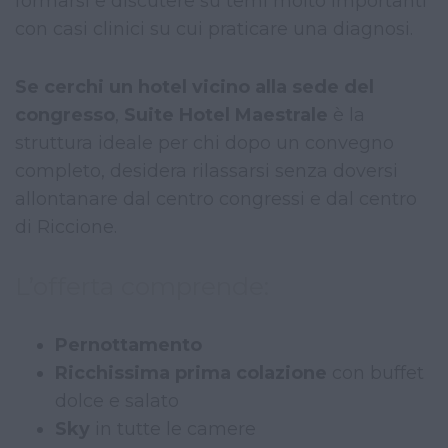
formarsi e discutere su temi molto importanti
con casi clinici su cui praticare una diagnosi.
Se
cerchi un hotel vicino alla sede del
congresso
,
Suite Hotel Maestrale
è la
struttura ideale per chi dopo un convegno
completo, desidera rilassarsi senza doversi
allontanare dal centro congressi e dal centro
di Riccione.
L’offerta comprende:
Pernottamento
Ricchissima prima colazione
con buffet
dolce e salato
Sky
in tutte le camere